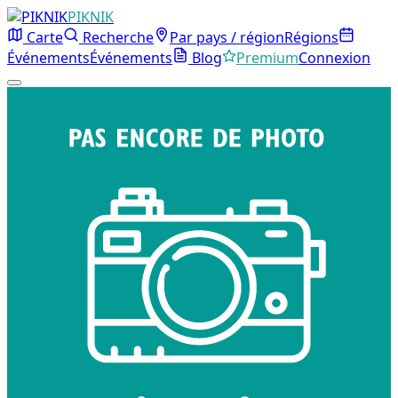
PIKNIK
Carte
Recherche
Par pays / région
Régions
Événements
Événements
Blog
Premium
Connexion