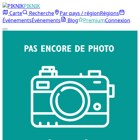
PIKNIK
Carte
Recherche
Par pays / région
Régions
Événements
Événements
Blog
Premium
Connexion